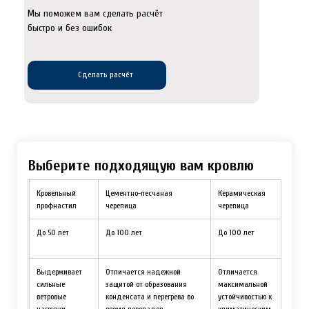
Мы поможем вам сделать расчёт
быстро и без ошибок
Сделать расчёт
Выберите подходящую вам кровлю
кровля
Кровельный
Цементно-песчаная
Керамическая
профнастил
черепица
черепица
 50
До 50 лет
До 100 лет
До 100 лет
Выдерживает
Отличается надежной
Отличается
ается
сильные
защитой от образования
максимальной
 и
ветровые
конденсата и перегрева во
устойчивостью к
нагрузки.
время перепадов
климатическим