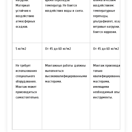
ными
Материал
температур. Не боится
воздействиям:
твием
устойчив к
воздействия воды и снега.
температурные
рных
воздействию
перепады,
атмосферных
ультрафиолет, осадки,
ва к
осадков.
ветровые нагрузки. Не
иолету.
боится коррозии.
20 кг/
5 кг/м2
От 45 до 60 кг/м2
От 45 до 60 кг/м2
тся
Не требует
Монтажные работы должны
Монтаж производится
м
использования
выполняться
только
м,
специального
высококвалифицированными
квалифицированными
й
оборудования.
мастерами.
мастерами,
ия и
Монтаж может
имеющими
и к
производиться
необходимый опыт и
самостоятельно.
инструменты.