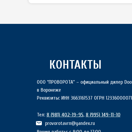
КОНТАКТЫ
ООО “ПРОВОРОТА” – официальный дилер Do
в Воронеже
Реквизиты: ИНН 3663161537 ОГРН 1233600007
Тел:
8 (981) 402-19-95
,
8 (995) 149-11-10
provorotavrn@yandex.ru
Время работы: с 9:00 до 17:00