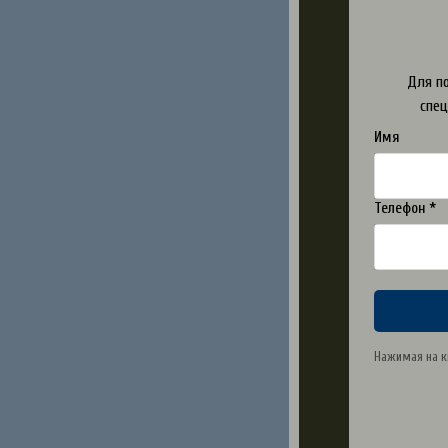
Для по
спец
Имя
Телефон *
Нажимая на к